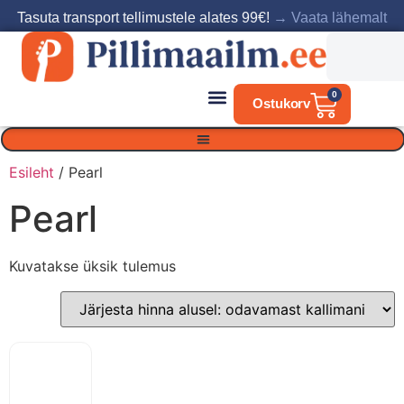
Tasuta transport tellimustele alates 99€!
→ Vaata lähemalt
0
Esileht
/ Pearl
Pearl
Kuvatakse üksik tulemus