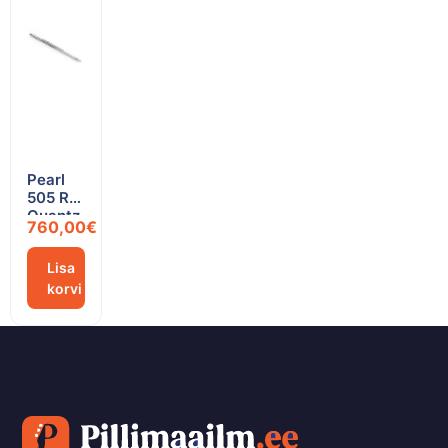
Pearl
505 RE
Quantz
760,00
€
Lisa
korvi