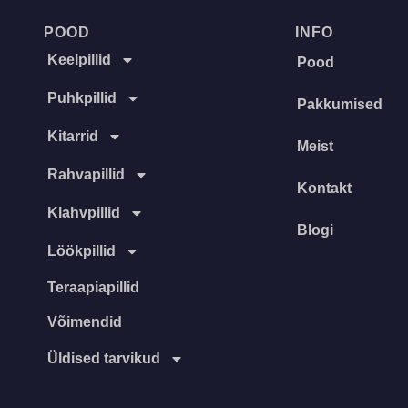
POOD
INFO
Keelpillid
Pood
Puhkpillid
Pakkumised
Kitarrid
Meist
Rahvapillid
Kontakt
Klahvpillid
Blogi
Löökpillid
Teraapiapillid
Võimendid
Üldised tarvikud