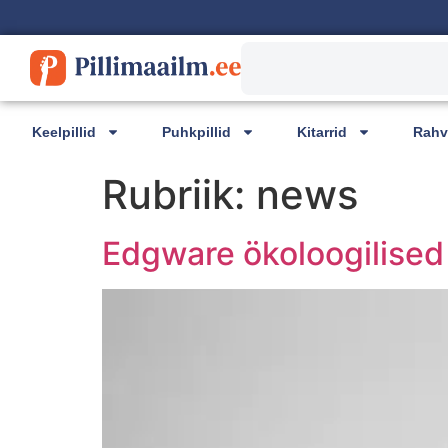
content
Keelpillid
Puhkpillid
Kitarrid
Rahva
Rubriik:
news
Edgware ökoloogilised