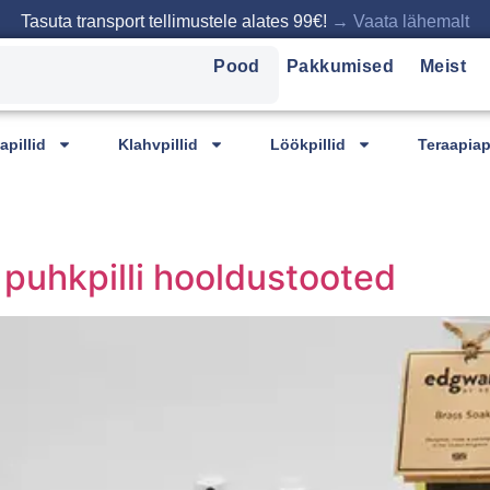
Tasuta transport tellimustele alates 99€!
→ Vaata lähemalt
Pood
Pakkumised
Meist
pillid
Klahvpillid
Löökpillid
Teraapiapi
 puhkpilli hooldustooted