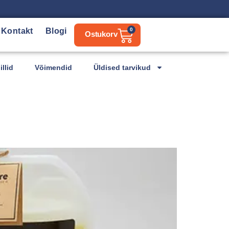
Kontakt
Blogi
0
llid
Võimendid
Üldised tarvikud